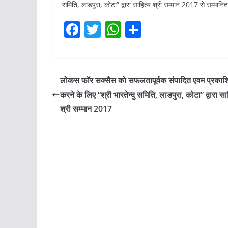
समिति, लाडपुरा, कोटा” द्वारा साहित्य श्री सम्मान 2017 से सम्मानि
F
T
W
S
a
w
h
h
c
itt
at
ar
e
er
s
e
लोकस फॉर सक्सैस को सफलतापूर्वक संपादित एवम प्रकाश
b
A
करने के लिए “श्री भारतेन्दु समिति, लाडपुरा, कोटा” द्वारा सा
o
p
श्री सम्मान 2017
o
p
k