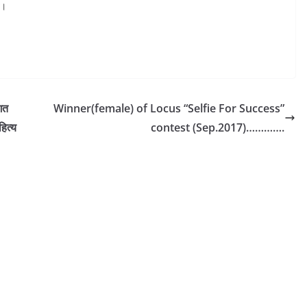
त।
ित
Winner(female) of Locus “Selfie For Success”
हित्य
contest (Sep.2017)………….