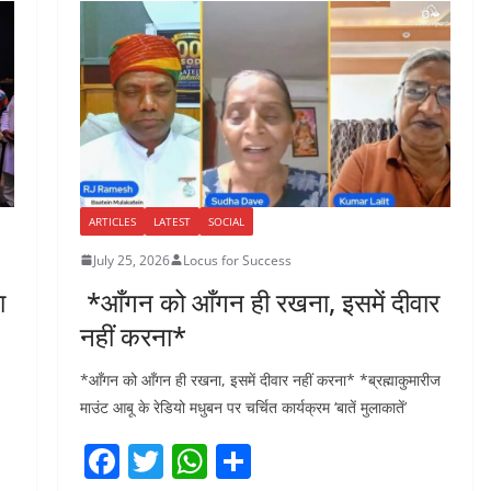
o
p
o
p
k
ARTICLES
LATEST
SOCIAL
July 25, 2026
Locus for Success
ा
*आँगन को आँगन ही रखना, इसमें दीवार
नहीं करना*
*आँगन को आँगन ही रखना, इसमें दीवार नहीं करना* *ब्रह्माकुमारीज
माउंट आबू के रेडियो मधुबन पर चर्चित कार्यक्रम ‘बातें मुलाकातें’
F
T
W
S