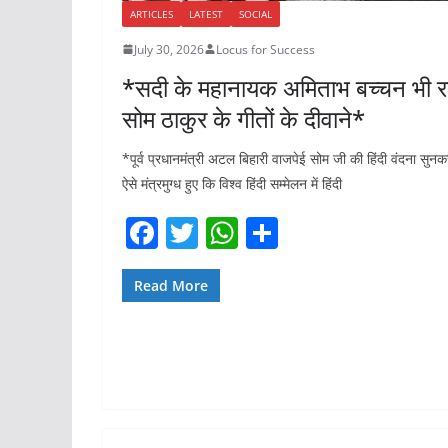
ARTICLES
LATEST
SOCIAL
July 30, 2026
Locus for Success
*सदी के महानायक अमिताभ बच्चन भी र
सोम ठाकुर के गीतों के दीवाने*
*पूर्व प्रधानमंत्री अटल बिहारी वाजपेई सोम जी की हिंदी वंदना सुनक
ऐसे मंत्रमुग्ध हुए कि विश्व हिंदी सम्मेलन में हिंदी
F
T
W
S
a
w
h
h
c
itt
at
ar
Read More
e
er
s
e
b
A
o
p
o
p