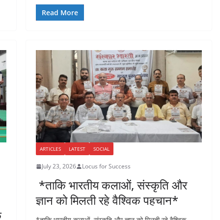
a
w
h
h
c
itt
at
ar
Read More
e
er
s
e
b
A
o
p
o
p
k
ARTICLES
LATEST
SOCIAL
July 23, 2026
Locus for Success
*ताकि भारतीय कलाओं, संस्कृति और
ज्ञान को मिलती रहे वैश्विक पहचान*
क
*ताकि भारतीय कलाओं, संस्कृति और ज्ञान को मिलती रहे वैश्विक