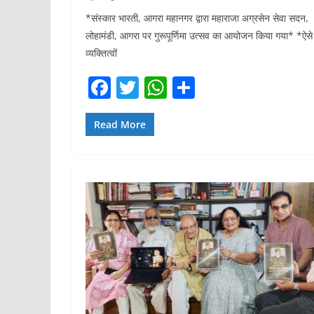
*संस्कार भारती, आगरा महानगर द्वारा महाराजा अग्रसेन सेवा सदन,
लोहामंडी, आगरा पर गुरूपूर्णिमा उत्सव का आयोजन किया गया* *ऐसे
व्यक्तित्वों
F
T
W
S
a
w
h
h
c
itt
at
ar
Read More
e
er
s
e
b
A
o
p
o
p
k