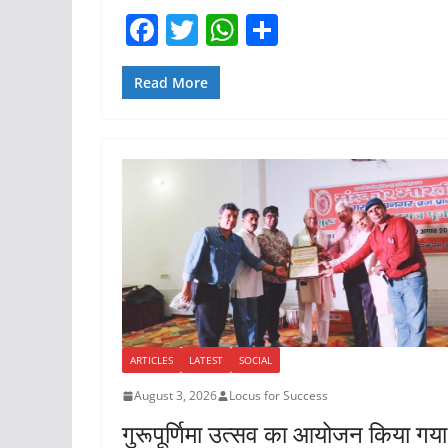
F
T
W
S
a
w
h
h
c
itt
at
ar
Read More
e
er
s
e
b
A
o
p
o
p
k
ARTICLES
LATEST
SOCIAL
August 3, 2026
Locus for Success
गुरूपूर्णिमा उत्सव का आयोजन किया गय