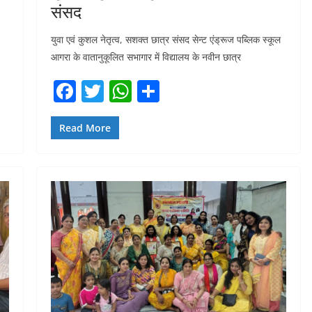
संसद
युवा एवं कुशल नेतृत्व, सशक्त छात्र संसद सेन्ट एंड्रूज पब्लिक स्कूल
आगरा के वातानुकूलित सभागार में विद्यालय के नवीन छात्र
F
T
W
S
a
w
h
h
c
itt
at
ar
Read More
e
er
s
e
b
A
o
p
o
p
k