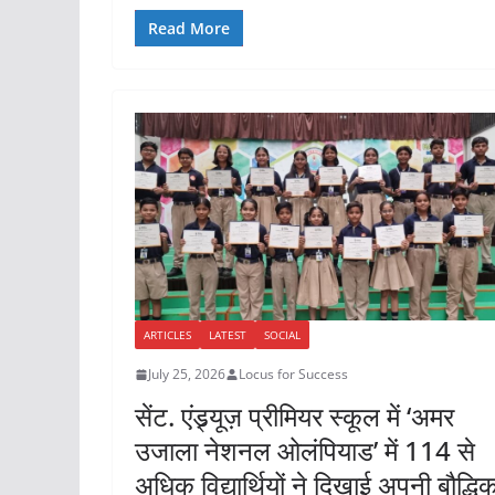
a
w
h
h
c
itt
at
ar
Read More
e
er
s
e
b
A
o
p
o
p
k
ARTICLES
LATEST
SOCIAL
July 25, 2026
Locus for Success
सेंट. एंड्र्यूज़ प्रीमियर स्कूल में ‘अमर
उजाला नेशनल ओलंपियाड’ में 114 से
अधिक विद्यार्थियों ने दिखाई अपनी बौद्धि