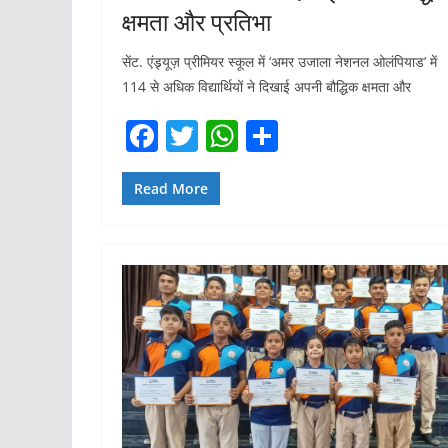
क्षमता और प्रतिभा
सेंट. एंड्र्यूज़ प्रीमियर स्कूल में ‘अमर उजाला नेशनल ओलंपियाड’ में
114 से अधिक विद्यार्थियों ने दिखाई अपनी बौद्धिक क्षमता और
F
T
W
S
a
w
h
h
c
itt
at
ar
Read More
e
er
s
e
b
A
o
p
o
p
k