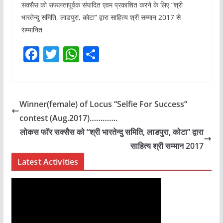
सक्सैस को सफलतापूर्वक संपादित एवम प्रकाशित करने के लिए “श्री
भारतेन्दु समिति, लाडपुरा, कोटा” द्वारा साहित्य श्री सम्मान 2017 से
सम्मानित
F
T
W
S
a
w
h
h
c
itt
at
ar
e
er
s
e
Winner(female) of Locus “Selfie For Success”
b
A
contest (Aug.2017)………….
o
p
लोकस फॉर सक्सैस को “श्री भारतेन्दु समिति, लाडपुरा, कोटा” द्वारा
o
p
साहित्य श्री सम्मान 2017
k
Latest Activities