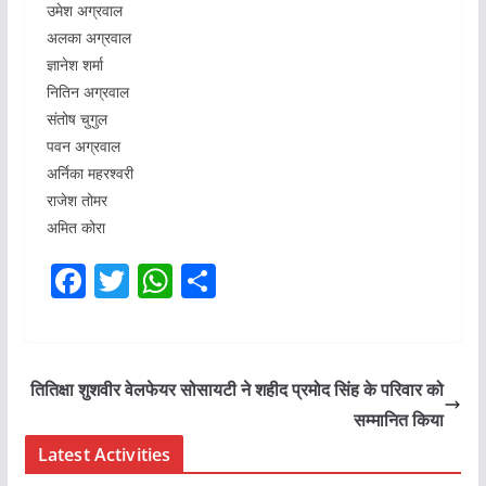
उमेश अग्रवाल
अलका अग्रवाल
ज्ञानेश शर्मा
नितिन अग्रवाल
संतोष चुगुल
पवन अग्रवाल
अर्निका महरश्वरी
राजेश तोमर
अमित कोरा
F
T
W
S
a
w
h
h
c
itt
at
ar
e
er
s
e
तितिक्षा शुशवीर वेलफेयर सोसायटी ने शहीद प्रमोद सिंह के परिवार को
b
A
सम्मानित किया
o
p
Latest Activities